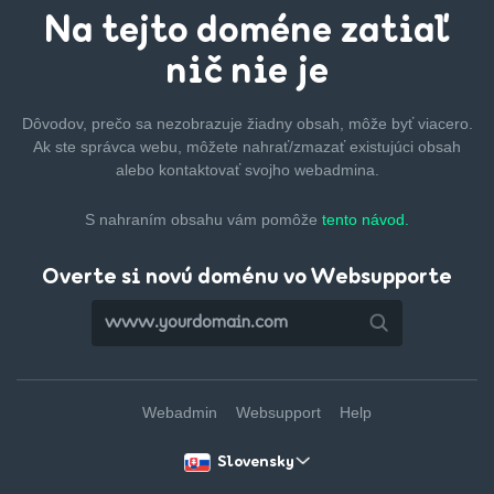
Na tejto
doméne zatiaľ
nič nie je
Dôvodov, prečo sa nezobrazuje žiadny obsah, môže byť
viacero.
Ak ste správca webu, môžete nahrať/zmazať
existujúci obsah
alebo kontaktovať svojho webadmina.
S nahraním obsahu vám pomôže
tento návod.
Overte si novú doménu vo Websupporte
Webadmin
Websupport
Help
Slovensky